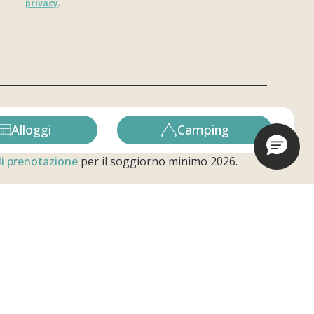
privacy
.
Si prega di lasciare vuoto questo campo.
Seguici sui social!
Alloggi
Camping
 di prenotazione
per il soggiorno minimo 2026.
stre vacanze
Lavora con noi &
Business
gi
Lavora con noi
scine