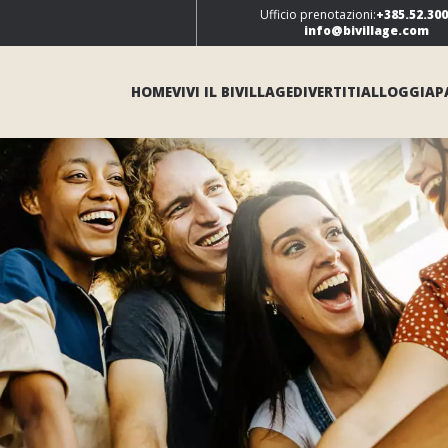
Ufficio prenotazioni:
+385.52.30
info@bivillage.com
HOME
VIVI IL BIVILLAGE
DIVERTITI
ALLOGGIA
P