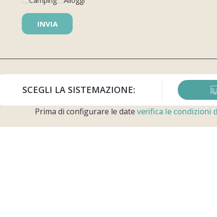
Camping
Alloggi
i di apertura del Centro Prenotazioni:
SCEGLI LA SISTEMAZIONE:
ì - venerdì: 08:00 - 20:00
o: 08:00 - 15:00
Prima di configurare le date
verifica le condizioni
nica: 08:00 - 15:00
iedi un preventivo personalizzato
io
Prenotazioni e
Le no
informazioni
Villaggio
Allog
Prenota online
dly
Le pi