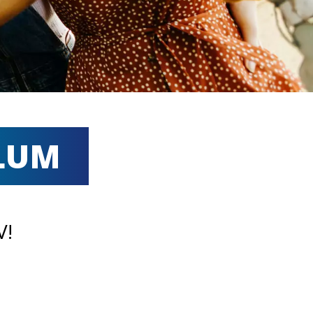
ULUM
V!