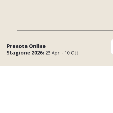
Orar
Prenota Online
Luned
Stagione 2026
:
23 Apr. - 10 Ott.
Sabat
Dome
Rich
BiVillage
Il Villagg
Dragonja 115
Il nostro 
Fažana
52212 Istria - Croatia
Eco-frien