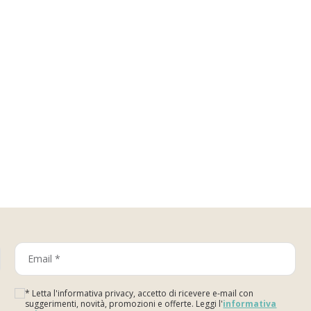
* Letta l'informativa privacy, accetto di ricevere e-mail con
suggerimenti, novità, promozioni e offerte. Leggi l'
informativa