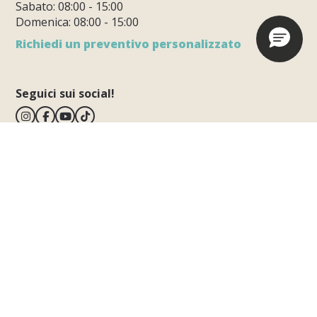
Sabato: 08:00 - 15:00
Domenica: 08:00 - 15:00
Richiedi un preventivo personalizzato
Seguici sui social!
BiVillage
Dragonja 115
Fažana
52212 Istria - Croatia
Vedi mappa
T.
+385.52.300300
E.
info@bivillage.com
Avviso sui reclami