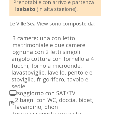
Prenotabile con arrivo e partenza
il
sabato
(in alta stagione).
Le Ville Sea View sono composte da:
3 camere: una con letto
matrimoniale e due camere
ognuna con 2 letti singoli
angolo cottura con fornello a 4
fuochi, forno a microonde,
lavastoviglie, lavello, pentole e
stoviglie, frigorifero, tavolo e
sedie
soggiorno con SAT/TV
2 bagni con WC, doccia, bidet,
lavandino, phon
terrazza coperta con vista