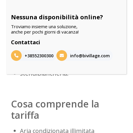
apriscatole e apribottiglie.
PULIZIA
Nessuna disponibilità online?
Sanificazione garantita prima
Troviamo insieme una soluzione,
anche per pochi giorni di vacanza!
del tuo arrivo!
Attrezzatura per la pulizia (mocio
Contattaci
e scopa)
+38552300300
info@bivillage.com
INTERNI
stendibiancheria.
Cosa comprende la
tariffa
Aria condizionata illimitata