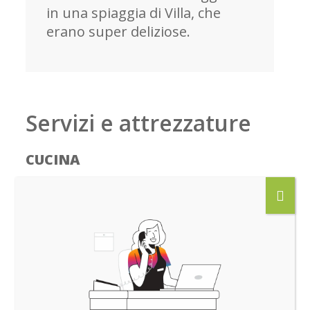
in una spiaggia di Villa, che
erano super deliziose.
Servizi e attrezzature
CUCINA
Stoviglie da tavola e da servizio
(bicchieri, tazze, posate, mestoli);
posate, pentole e padelle di varie
misure;
moca, scolapasta, insalatiera,
grattugia, caraffa, tagliere,
spremiagrumi, bollilatte, imbuto,