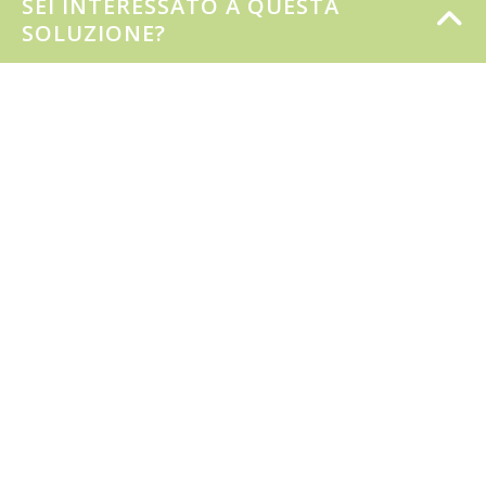
SEI INTERESSATO A QUESTA
Condizioni di prenotazione e cancellazione
SOLUZIONE?
Dove siamo · Mappa
Contatti · Orari centro prenotazioni
Le nostre vacanze
Alloggi
Le piscine
La spiaggia
Sport & Fitness
Jangalooz Area
Animazione
Pet
Offerte
Lavora con noi & Business