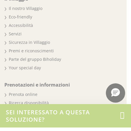
Il nostro Villaggio
Eco-friendly
Accessibilità
Servizi
Sicurezza in Villaggio
Premi e riconoscimenti
Parte del gruppo Biholiday
Your special day
Prenotazioni e informazioni
Prenota online
Ricerca disponibilità
SEI INTERESSATO A QUESTA
Soggiorna al Villaggio
SOLUZIONE?
Condizioni di prenotazione e cancellazione
Dove siamo · Mappa