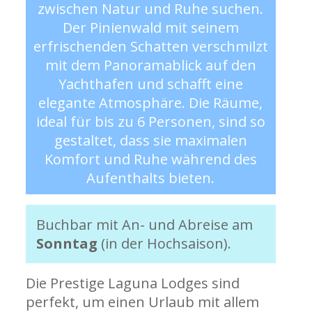
zwischen Natur und Ruhe suchen.
Der Pinienwald mit seinem
erfrischenden Schatten verschmilzt
mit dem Panoramablick auf den
Yachthafen und schafft eine
elegante Atmosphäre. Die Räume,
ideal für bis zu 6 Personen, sind so
gestaltet, dass sie maximalen
Komfort und Ruhe während des
Aufenthalts bieten.
Buchbar mit An- und Abreise am
Sonntag
(in der Hochsaison).
Die Prestige Laguna Lodges sind
perfekt, um einen Urlaub mit allem