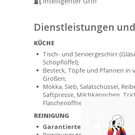
intelligenter Griff
Dienstleistungen un
KÜCHE
Tisch- und Serviergeschirr (Gläs
Schöpflöffel);
Besteck, Töpfe und Pfannen in 
Größen;
Mokka, Sieb, Salatschüssel, Reib
Saftpresse, Milchkännchen, Tric
Flaschenöffner und Teekanne.
REINIGUNG
Garantierte Desinfektion vor
Reinigungsgeräte (Mopp und Be