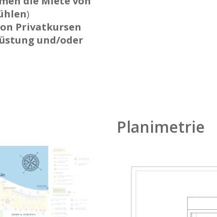
en die Miete von
ühlen
)
on Privatkursen
rüstung und/oder
Planimetrie