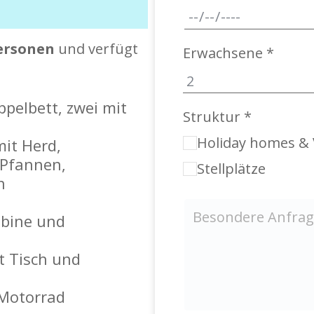
ersonen
und verfügt
Erwachsene *
pelbett, zwei mit
Struktur *
Holiday homes & 
it Herd,
 Pfannen,
Stellplätze
n
abine und
t Tisch und
/Motorrad