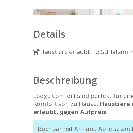
1
2
Details
Haustiere erlaubt
3 Schlafzim
Beschreibung
Lodge Comfort sind perfekt für ein
Komfort von zu Hause
. Haustiere
erlaubt, gegen Aufpreis.
Buchbar mit An- und Abreise am