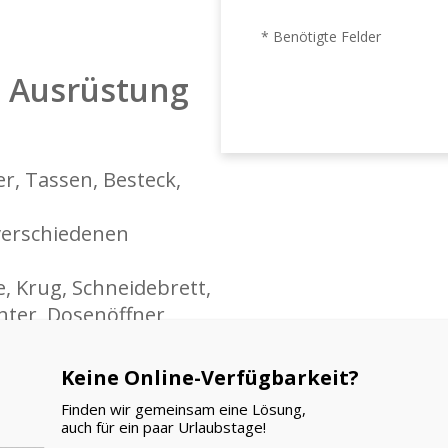
* Benötigte Felder
d Ausrüstung
er, Tassen, Besteck,
verschiedenen
e, Krug, Schneidebrett,
hter, Dosenöffner,
Keine Online-Verfügbarkeit?
Finden wir gemeinsam eine Lösung,
 Ihrer Ankunft!
auch für ein paar Urlaubstage!
sen)