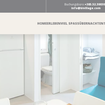
Buchungsbüro:
+385.52.30030
info@bivillage.com
HOME
ERLEBEN
VIEL SPASS
ÜBERNACHTEN