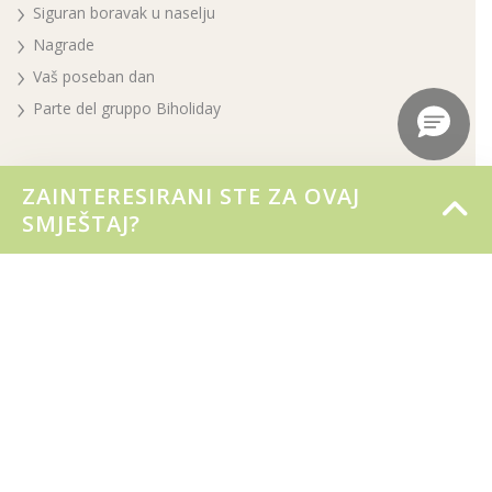
Siguran boravak u naselju
Nagrade
Vaš poseban dan
Parte del gruppo Biholiday
Rezervacije i informacije
ZAINTERESIRANI STE ZA OVAJ
Rezervirajte online
SMJEŠTAJ?
REZERVIRAJTE SADA ZA SEZONU 2026
Ostanite u Villageu
Uvjeti rezervacije i otkazivanja
Gdje smo
Kontakti
Naši odmori
Smještaj