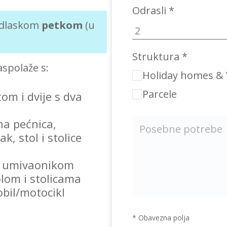
Odrasli *
 odlaskom
petkom
(u
Struktura *
spolaže s:
Holiday homes & V
Parcele
om i dvije s dva
na pećnica,
k, stol i stolice
i umivaonikom
lom i stolicama
bil/motocikl
* Obavezna polja