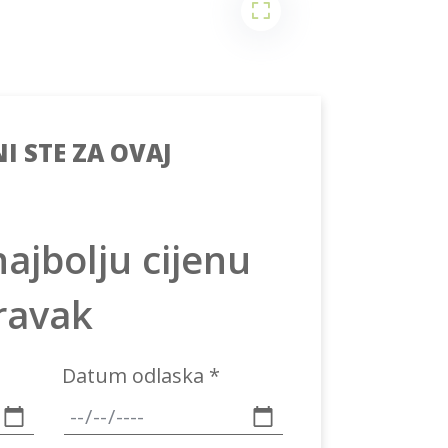
I STE ZA OVAJ
najbolju cijenu
oravak
Datum odlaska *