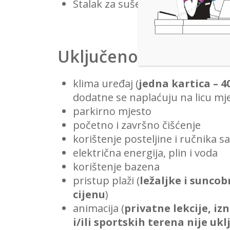
Stalak za sušenje rublja.
Uključeno u tarifu
klima uređaj (
jedna kartica – 4
dodatne se naplaćuju na licu mj
parkirno mjesto
početno i završno čišćenje
korištenje posteljine i ručnika
električna energija, plin i voda
korištenje bazena
pristup plaži (
ležaljke i suncob
cijenu
)
animacija (
privatne lekcije, i
i/ili sportskih terena nije uk