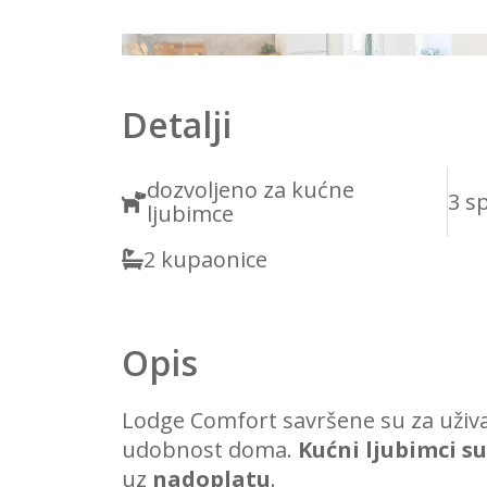
1
2
Detalji
dozvoljeno za kućne
3 s
ljubimce
2 kupaonice
Opis
Lodge Comfort savršene su za uživ
udobnost doma.
Kućni ljubimci s
uz
nadoplatu
.