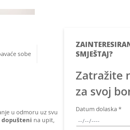
ZAINTERESIRAN
SMJEŠTAJ?
pavaće sobe
Zatražite 
za svoj b
Datum dolaska *
anje u odmoru uz svu
u dopušteni
na upit,