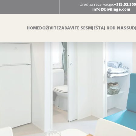
Ured za rezervacije:
+385.52.300
info@bivillage.com
HOME
DOŽIVITE
ZABAVITE SE
SMJEŠTAJ KOD NAS
SUDJ