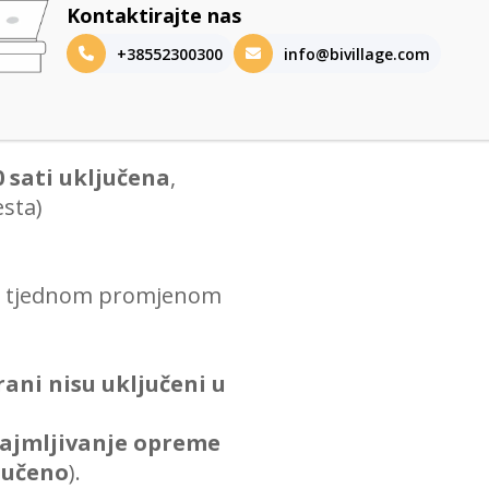
Kontaktirajte nas
+38552300300
info@bivillage.com
0 sati uključena
,
esta)
 sa tjednom promjenom
rani nisu uključeni u
znajmljivanje opreme
ljučeno
).