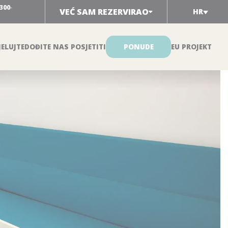
300
-
VEĆ SAM REZERVIRAO
HR
ELUJTE
DOĐITE NAS POSJETITI
PONUDE
EU PROJEKT