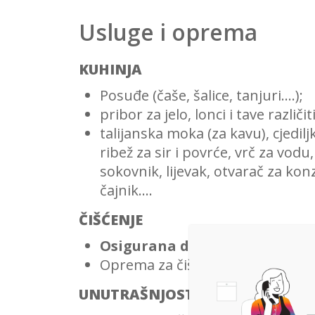
Usluge i oprema
KUHINJA
Posuđe (čaše, šalice, tanjuri….);
pribor za jelo, lonci i tave različit
talijanska moka (za kavu), cjedilj
ribež za sir i povrće, vrč za vodu
sokovnik, lijevak, otvarač za kon
čajnik….
ČIŠĆENJE
Osigurana dezinfekcija prije 
Oprema za čišćenje (mop i metla
UNUTRAŠNJOST