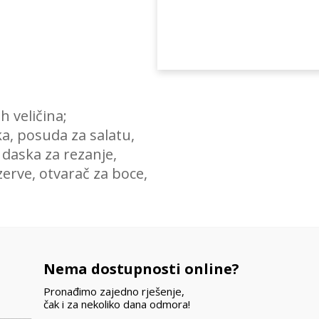
ih veličina;
ka, posuda za salatu,
, daska za rezanje,
zerve, otvarač za boce,
vašeg dolaska!
)
Nema dostupnosti online?
Pronađimo zajedno rješenje,
čak i za nekoliko dana odmora!