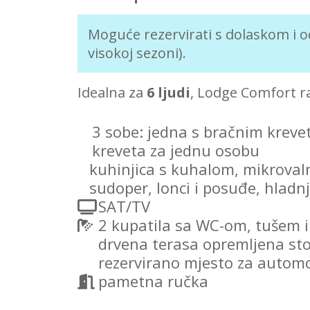
Moguće rezervirati s dolaskom i
visokoj sezoni).
Idealna za
6 ljudi
, Lodge Comfort ra
3 sobe: jedna s bračnim krevet
kreveta za jednu osobu
kuhinjica s kuhalom, mikroval
sudoper, lonci i posuđe, hladnja
SAT/TV
2 kupatila sa WC-om, tušem 
drvena terasa opremljena sto
rezervirano mjesto za automo
pametna ručka