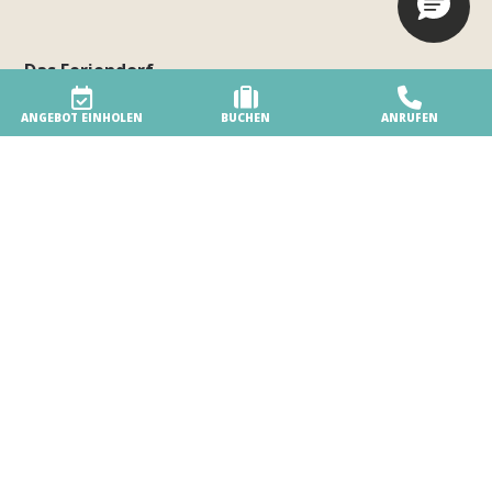
Das Feriendorf
Unser Feriendorf
ANGEBOT EINHOLEN
BUCHEN
ANRUFEN
Umweltfreundliches Feriendorf
Zugänglichkeit
Dienstleistungen am Strand
Sicherheit im Feriendorf
Auszeichnungen
Ihr besonderer Tag
Parte del gruppo Biholiday
Buchung & Infos
Online boeken
BUCHEN SIE JETZT FÜR DIE SAISON 2026