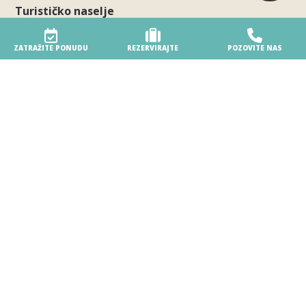
Turističko naselje
Naše naselje
ZATRAŽITE PONUDU
REZERVIRAJTE
POZOVITE NAS
Ekološki osvješteno naselje
Pristupačnost
Usluge na plaži
Siguran boravak u naselju
Nagrade
Vaš poseban dan
Parte del gruppo Biholiday
Rezervacije i informacije
Rezervirajte online
REZERVIRAJTE SADA ZA SEZONU 2026
Ostanite u Villageu
Uvjeti rezervacije i otkazivanja