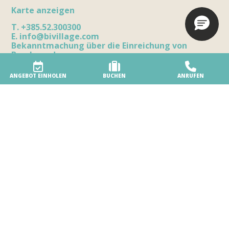
Karte anzeigen
T.
+385.52.300300
E.
info@bivillage.com
Bekanntmachung über die Einreichung von
Beschwerden
ANGEBOT EINHOLEN
BUCHEN
ANRUFEN
Das Feriendorf
Unser Feriendorf
Umweltfreundliches Feriendorf
Zugänglichkeit
Dienstleistungen am Strand
Sicherheit im Feriendorf
Auszeichnungen
Ihr besonderer Tag
Parte del gruppo Biholiday