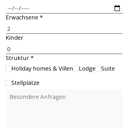
Aquarium. Fazit: Ich empfehle diesen
schönen Campingplatz. Ich werde sicher
Erwachsene *
wiederkommen.
Kinder
Struktur *
Holiday homes & Villen
Lodge
Suite
Stellplätze