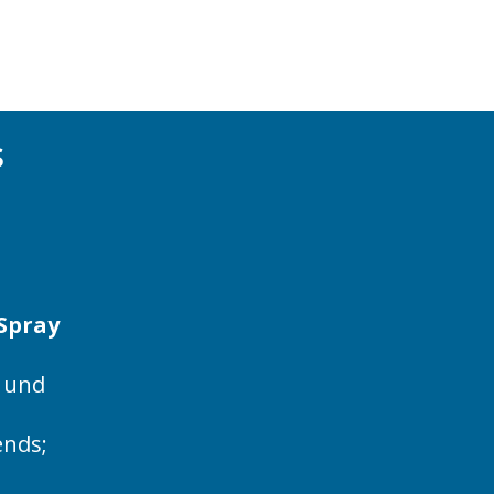
s
Spray
und
ends;