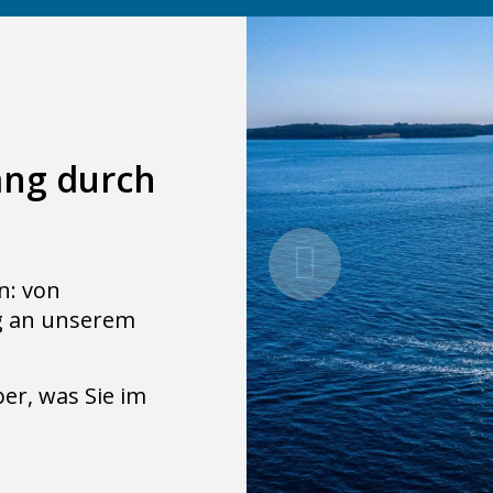
ang durch
en: von
g an unserem
ber, was Sie im