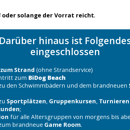
4
oder solange der Vorrat reicht
.
Darüber hinaus ist Folgende
eingeschlossen
 zum Strand
(ohne Strandservice)
intritt zum
BiDog Beach
zu den Schwimmbädern und dem brandneuen
zu
Sportplätzen
,
Gruppenkursen
,
Turnieren
tunden
;
ion
für alle Altersgruppen von morgens bis ab
 zum brandneue
Game Room
.