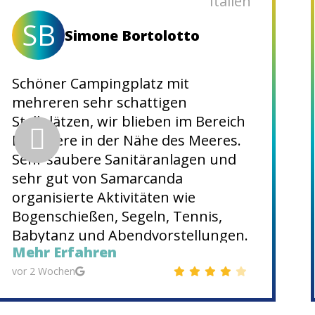
Italien
SB
Simone Bortolotto
Schöner Campingplatz mit
mehreren sehr schattigen
Stellplätzen, wir blieben im Bereich
Belvedere in der Nähe des Meeres.
Sehr saubere Sanitäranlagen und
sehr gut von Samarcanda
organisierte Aktivitäten wie
Bogenschießen, Segeln, Tennis,
Babytanz und Abendvorstellungen.
Mehr Erfahren
Wir haben vorsichtshalber
reserviert, aber angesichts der
vor 2 Wochen
Anzahl der Stellplätze denke ich,
dass man leicht einen Platz finden