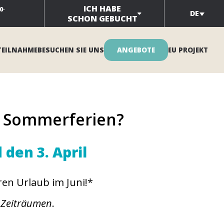
ICH HABE
0
-
DE
SCHON GEBUCHT
TEILNAHME
BESUCHEN SIE UNS
ANGEBOTE
EU PROJEKT
n Sommerferien?
den 3. April
ren Urlaub im Juni!*
 Zeiträumen
.