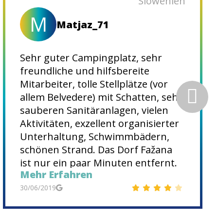
Slowenien
M
Matjaz_71
Sehr guter Campingplatz, sehr
freundliche und hilfsbereite
Mitarbeiter, tolle Stellplätze (vor
allem Belvedere) mit Schatten, sehr
sauberen Sanitäranlagen, vielen
Aktivitäten, exzellent organisierter
Unterhaltung, Schwimmbädern,
schönen Strand. Das Dorf Fažana
ist nur ein paar Minuten entfernt.
Mehr Erfahren
Auf jeden Fall ein
empfehlenswerter Urlaubsort.
30/06/2019