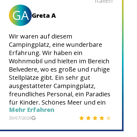
Italien
GA
Greta A
Wir waren auf diesem
Campingplatz, eine wunderbare
Erfahrung. Wir haben ein
Wohnmobil und hielten im Bereich
Belvedere, wo es große und ruhige
Stellplätze gibt. Ein sehr gut
ausgestatteter Campingplatz,
freundliches Personal, ein Paradies
für Kinder. Schönes Meer und ein
Mehr Erfahren
Steinstrand, ideal für diejenigen,
die keinen Sand mögen. Sie werden
30/07/2020
Strandschuhe brauchen, weil es
Steine gibt, aber sie machen den