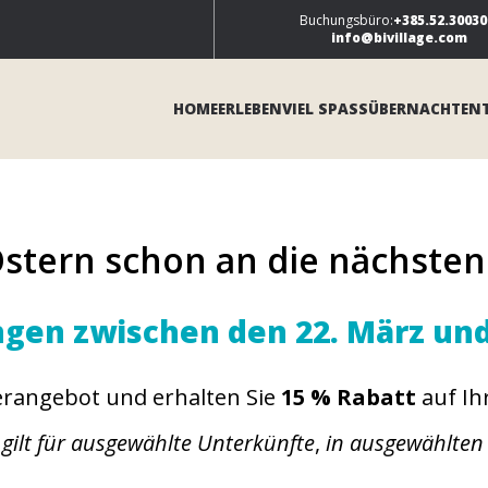
Buchungsbüro:
+385.52.30030
info@bivillage.com
HOME
ERLEBEN
VIEL SPASS
ÜBERNACHTEN
Ostern schon an die nächste
gen zwischen den 22. März und 
erangebot und erhalten Sie
15 % Rabatt
auf Ih
 gilt für ausgewählte Unterkünfte
,
in ausgewählten