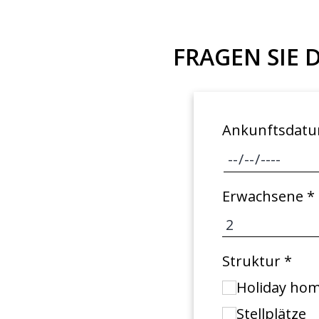
kann. Zeitraum Mitte August.
Schöner Strand mit Kieferbäumen
FRAGEN SIE 
und schattigen Plätzen.
Ankunftsdatu
Erwachsene *
Struktur *
Holiday hom
Stellplätze