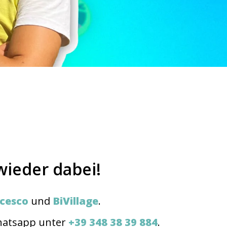
wieder dabei!
ncesco
und
BiVillage
.
Whatsapp unter
+39 348 38 39 884
.