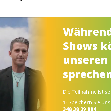
Während 
Shows kö
unseren
sprechen
Die Teilnahme ist se
1- Speichern Sie 
348 38 39 884