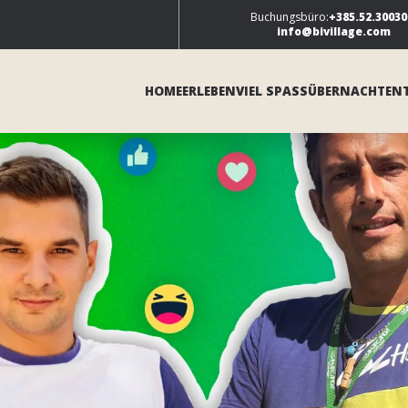
Buchungsbüro:
+385.52.30030
info@bivillage.com
HOME
ERLEBEN
VIEL SPASS
ÜBERNACHTEN