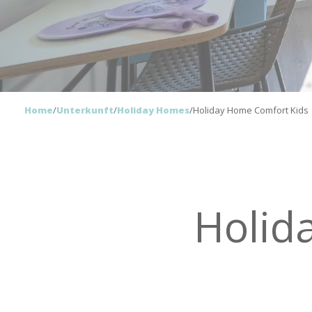
Home
/
Unterkunft
/
Holiday Homes
/
Holiday Home Comfort Kids
Holid