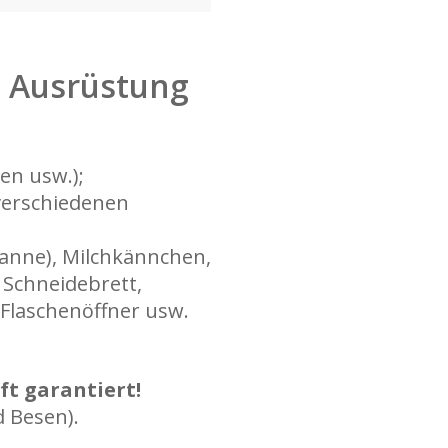
d Ausrüstung
sen usw.);
verschiedenen
kanne), Milchkännchen,
 Schneidebrett,
 Flaschenöffner usw.
ft garantiert!
 Besen).