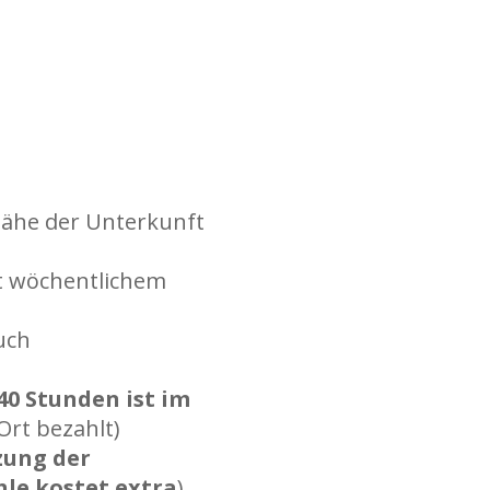
Nähe der Unterkunft
t wöchentlichem
uch
40 Stunden ist im
 Ort bezahlt)
zung der
le kostet extra
)