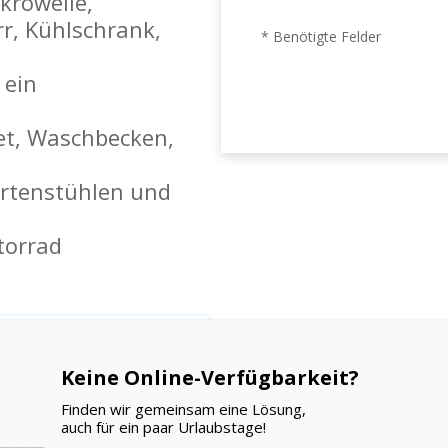
krowelle,
rr, Kühlschrank,
* Benötigte Felder
 ein
et, Waschbecken,
artenstühlen und
otorrad
gen
- Echte Gäste,
Meinungen.
Keine Online-Verfügbarkeit?
Finden wir gemeinsam eine Lösung,
auch für ein paar Urlaubstage!