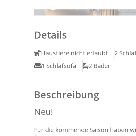
1
2
Details
Haustiere nicht erlaubt
2 Schl
1 Schlafsofa
2 Bäder
Beschreibung
Neu!
Für die kommende Saison haben wi