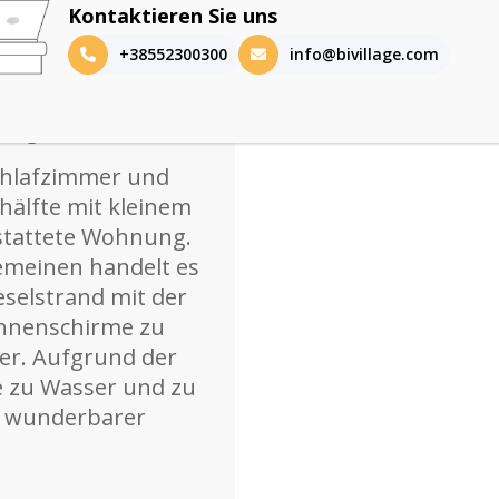
Kontaktieren Sie uns
+38552300300
info@bivillage.com
ersonen) eine Woche
rt geblieben.
chlafzimmer und
hälfte mit kleinem
stattete Wohnung.
lgemeinen handelt es
eselstrand mit der
onnenschirme zu
er. Aufgrund der
e zu Wasser und zu
in wunderbarer