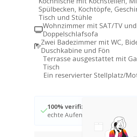
Kochnische mit Kochstellen, Mi
Spülbecken, Kochtöpfe, Geschi
Tisch und Stühle
Wohnzimmer mit SAT/TV und
Doppelschlafsofa
Zwei Badezimmer mit WC, Bid
Duschkabine und Fön
Terrasse ausgestattet mit G
Tisch
Ein reservierter Stellplatz/M
100% verifizierte Bewertun
echte Aufenthalte und echte 