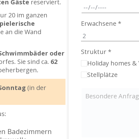
ten Gäste
reserviert.
nur 20 im ganzen
pielerische
Erwachsene *
ie an die Wand
Struktur *
r Schwimmbäder oder
rfes. Sie sind ca.
62
Holiday homes & 
eherbergen.
Stellplätze
Sonntag
(in der
s:
nen Badezimmern