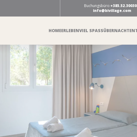
Buchungsbüro:
+385.52.30030
info@bivillage.com
HOME
ERLEBEN
VIEL SPASS
ÜBERNACHTEN