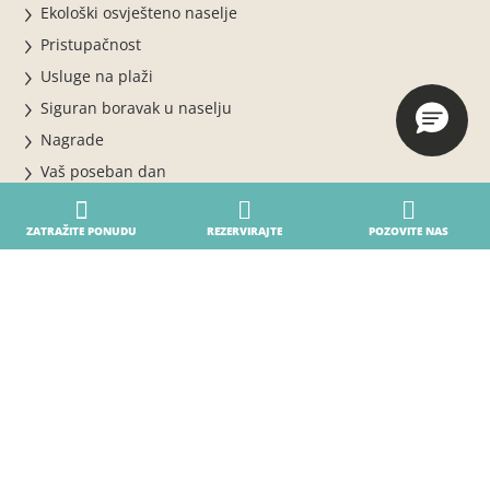
Ekološki osvješteno naselje
Pristupačnost
Usluge na plaži
Siguran boravak u naselju
Nagrade
Vaš poseban dan
Parte del gruppo Biholiday
ZATRAŽITE PONUDU
REZERVIRAJTE
POZOVITE NAS
Rezervacije i informacije
Rezervirajte online
REZERVIRAJTE SADA ZA SEZONU 2026
Ostanite u Villageu
Uvjeti rezervacije i otkazivanja
Gdje smo
Kontakti