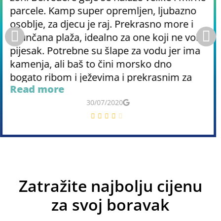
parcele. Kamp super opremljen, ljubazno
osoblje, za djecu je raj. Prekrasno more i
šljunčana plaža, idealno za one koji ne vole
pijesak. Potrebne su šlape za vodu jer ima
kamenja, ali baš to čini morsko dno
bogato ribom i ježevima i prekrasnim za
Read more
ronjenje s maskom. Vrlo čiste kupaonice,
zapravo uvijek je tu gospođa koja čisti cijeli
30/07/2020
dan, moram ju pohvaliti. Jeli smo u
restoranu u kampu pod nazivom „Al
mare“, gdje smo s 12 eura pojeli ukusnu
pizzu, pivo koje je vrlo jeftino i nešto
slatko. Za kraj, preporučujem izlet čamcem
Zatražite najbolju cijenu
za posjet obližnjim otocima s uključenim
ručkom. Dobra hrana, ronjenje s maskom
za svoj boravak
između bezbroj riba bilo je poput kupanja