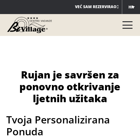
Preskoči
VEĆ SAM REZERVIRAO
HR
na
sadržaj
Rujan je savršen za
ponovno otkrivanje
ljetnih užitaka
Tvoja Personalizirana
Ponuda