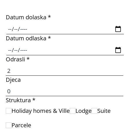
u akvariju. Sve u svemu, preporučujem
ovaj prekrasan kamp. Zasigurno ću se
Datum dolaska *
vratiti.
Datum odlaska *
Odrasli *
Djeca
Struktura *
Holiday homes & Ville
Lodge
Suite
Parcele