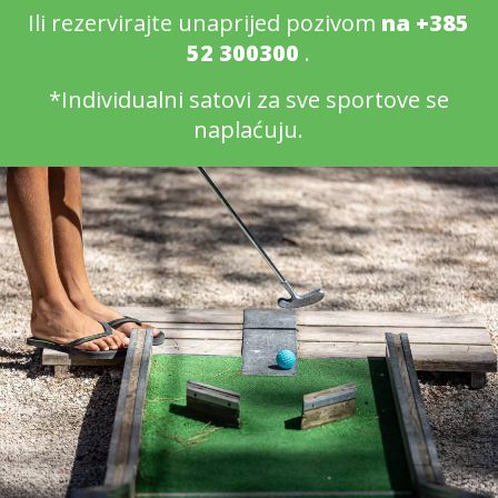
Ili rezervirajte unaprijed pozivom
na +385
52 300300
.
*Individualni satovi za sve sportove se
naplaćuju.
ŠTO JE NOVO
Nova tehnologija za
fitness