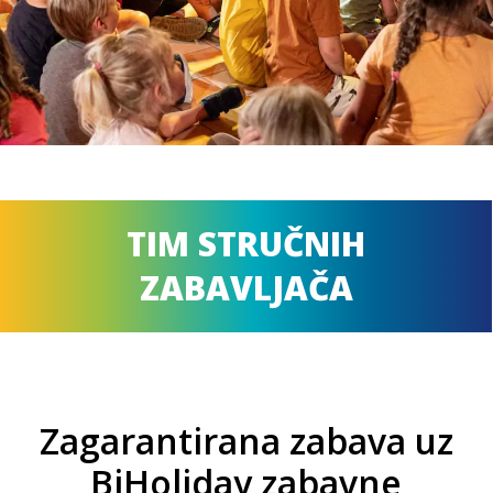
TIM STRUČNIH
ZABAVLJAČA
Zagarantirana zabava uz
BiHoliday zabavne