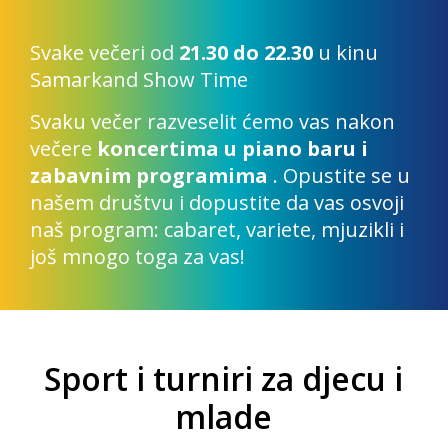
Svake večeri od
21.30 do 22.30
u kinu
Samarkand Show Time
Svaku večer razveselit ćemo vas nakon
večere
koncertima u piano baru i
zabavnim programima
. Opustite se u
našem društvu i dopustite da vas osvoji
naš program: cabaret, variete, mjuzikli i
još mnogo toga za vas!
Sport i turniri za djecu i
mlade