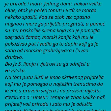
je prirode i mora. Jednog dana, nakon velike
oluje, otok je počeo tonuti i Bizù se morao
nekako spasiti. Kad se otok već opasno
nagnuo i more ga prijetilo progutati, u pomoć
su mu priskočile sirena koja mu je pomogla
sagraditi čamac, morski konjic koji mu je
pokazivao put i vodio ga te dupin koji ga je
štitio od morskih grabežljivaca i čuvao
društvo.
Bio je 5. lipnja i vjetrovi su ga odnijeli u
Hrvatsku.
Na tom putu Bizù je imao skrivenog prijatelja
koji mu je pomogao u najtežim trenucima da
krene u pravom smjeru i na pravom mjestu,
govorimo o “Timeu”. Tempo je znao koliko naš
prijatelj voli prirodu i zato mu je odlučio
pomoći. Vrijeme mu je dopustilo da nastavi sa