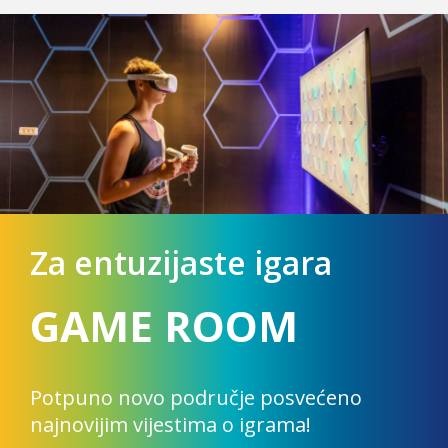
Za entuzijaste igara
GAME ROOM
Potpuno novo područje posvećeno
najnovijim vijestima o igrama!