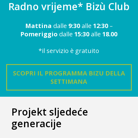
Radno vrijeme* Bizù Club
Mattina
dalle
9:30
alle
12:30
–
Pomeriggio
dalle
15:30
alle
18.00
*il servizio è gratuito
SCOPRI IL PROGRAMMA BIZU DELLA
SETTIMANA
Projekt sljedeće
generacije