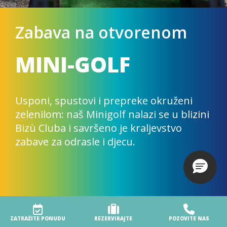
NOVI WIEMS
FITNESS
PROGRAM
Wiems PRO je bežični sustav
elektrostimulacije cijelog tijela (EMS).
U kombinaciji s vježbanjem, EMS stvara
40% više snage
.
POGLEDAJTE PROGRAM
ZATRAŽITE PONUDU
REZERVIRAJTE
POZOVITE NAS