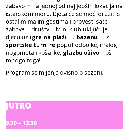
zabavom na jednoj od najljepših lokacija na
istarskom moru. Djeca će se moći družiti s
ostalim malim gostima i provesti sate
zabave u društvu. Mini klub uključuje
djecu uz
igre na plaži
, u
bazenu
, uz
sportske turnire
poput odbojke, malog
nogometa i košarke,
glazbu uživo
i još
mnogo toga!
Program se mijenja ovisno o sezoni.
JUTRO
9.30 – 12.30