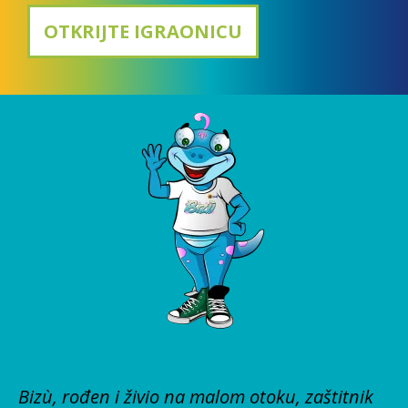
OTKRIJTE IGRAONICU
Bizù, rođen i živio na malom otoku, zaštitnik