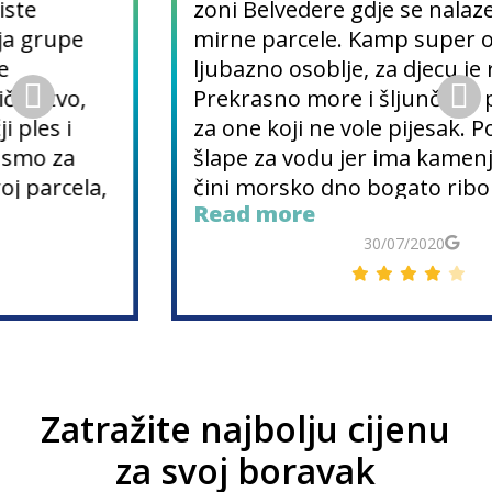
zoni Belvedere gdje se nalaze velike i
mirne parcele. Kamp super opremljen,
ljubazno osoblje, za djecu je raj.
Prekrasno more i šljunčana plaža, idealno
za one koji ne vole pijesak. Potrebne su
šlape za vodu jer ima kamenja, ali baš to
čini morsko dno bogato ribom i ježevima i
Read more
prekrasnim za ronjenje s maskom. Vrlo
čiste kupaonice, zapravo uvijek je tu
30/07/2020
gospođa koja čisti cijeli dan, moram ju
pohvaliti. Jeli smo u restoranu u kampu
pod nazivom „Al mare“, gdje smo s 12
eura pojeli ukusnu pizzu, pivo koje je vrlo
jeftino i nešto slatko. Za kraj,
Zatražite najbolju cijenu
preporučujem izlet čamcem za posjet
obližnjim otocima s uključenim ručkom.
za svoj boravak
Dobra hrana, ronjenje s maskom između