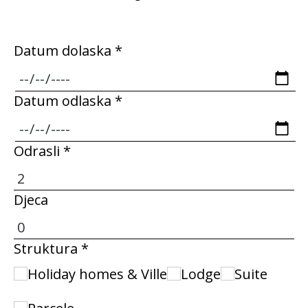
bezbroj riba bilo je poput kupanja u
akvariju. Sve u svemu, preporučujem ovaj
Datum dolaska *
prekrasan kamp. Zasigurno ću se vratiti.
Datum odlaska *
Odrasli *
Djeca
Struktura *
Holiday homes & Ville
Lodge
Suite