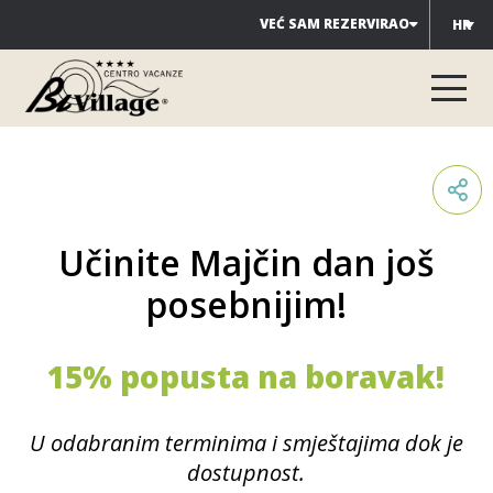
Preskoči
VEĆ SAM REZERVIRAO
HR
na
sadržaj
Učinite Majčin dan još
posebnijim!
15% popusta na boravak!
U odabranim terminima i smještajima dok je
dostupnost.