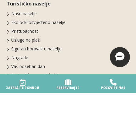
Turističko naselje
Naše naselje
Ekološki osvješteno naselje
Pristupačnost
Usluge na plaži
Siguran boravak u naselju
Nagrade
Vaš poseban dan
Parte del gruppo Biholiday
ZATRAŽITE PONUDU
REZERVIRAJTE
POZOVITE NAS
Rezervacije i informacije
Rezervirajte online
REZERVIRAJTE SADA ZA SEZONU 2026
Ostanite u Villageu
Uvjeti rezervacije i otkazivanja