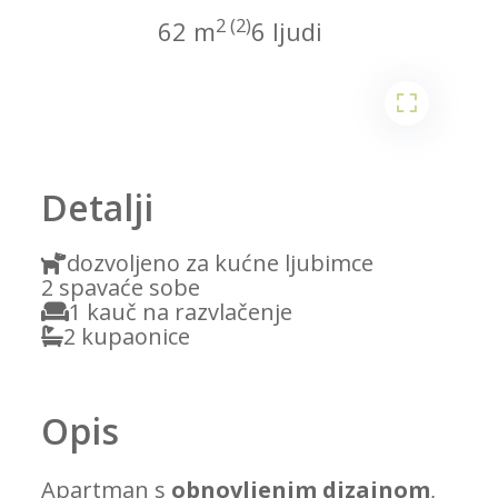
2 (2)
62 m
6 ljudi
1
2
Detalji
dozvoljeno za kućne ljubimce
2 spavaće sobe
1 kauč na razvlačenje
2 kupaonice
Opis
Apartman s
obnovljenim dizajnom
,