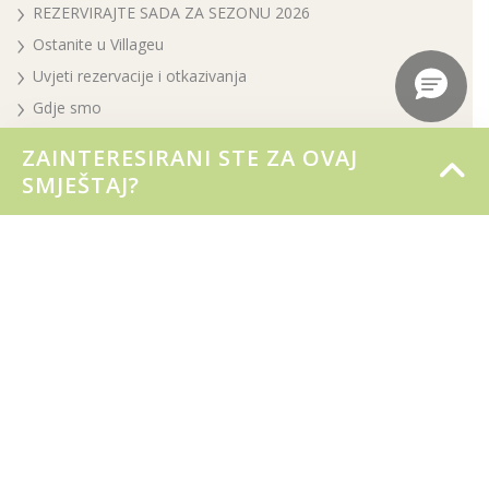
REZERVIRAJTE SADA ZA SEZONU 2026
Ostanite u Villageu
Uvjeti rezervacije i otkazivanja
Gdje smo
Kontakti
ZAINTERESIRANI STE ZA OVAJ
SMJEŠTAJ?
Naši odmori
Smještaj
3 bazena, puno zabave
Usluge na plaži
Sport, sport i još više sporta!
Jangalooz Area
Tim stručnih zabavljača
Ponude i akcije