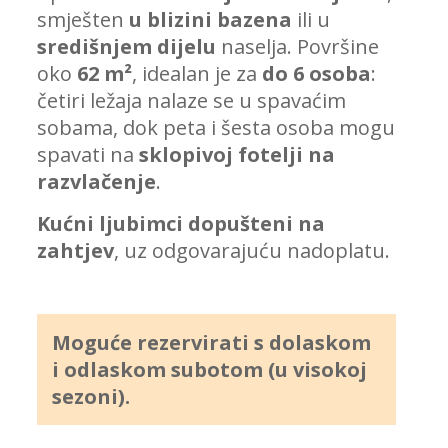
smješten
u blizini bazena
ili u
središnjem dijelu
naselja. Površine
oko
62 m²
, idealan je za
do 6 osoba
:
četiri ležaja nalaze se u spavaćim
sobama, dok peta i šesta osoba mogu
spavati na
sklopivoj fotelji na
razvlačenje
.
Kućni ljubimci dopušteni na
zahtjev
, uz odgovarajuću nadoplatu.
Moguće rezervirati s dolaskom
i odlaskom subotom (u visokoj
sezoni).