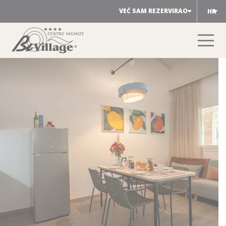
Preskoči
VEĆ SAM REZERVIRAO
HR
na
sadržaj