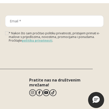
* Nakon što sam pročitao politiku privatnosti, pristajem primati e-
mailove s prijedlozima, novostima, promocijama i ponudama.
Pročitajte
politiku privatnosti
.
Please leave this field empty.
Pratite nas na društvenim
mrežama!