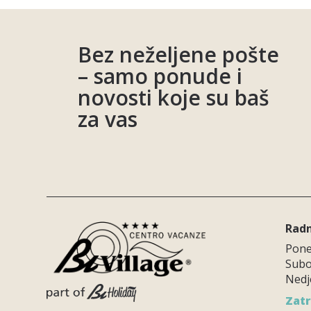
Bez neželjene pošte
– samo ponude i
novosti koje su baš
za vas
Radn
Poned
Subot
Nedje
Zatr