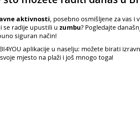
bavne aktivnosti
, posebno osmišljene za vas i v
 bi se radije upustili u
zumbu
? Pogledajte današnj
tpuno siguran način!
I4YOU aplikacije u naselju: možete birati izrav
ti svoje mjesto na plaži i još mnogo toga!