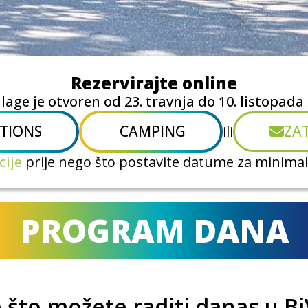
Rezervirajte online
llage je otvoren od 23. travnja do 10. listopada
TIONS
CAMPING
ZA
ili
cije
prije nego što postavite datume za minimal
PROGRAM DANA
 što možete raditi danas u Bi