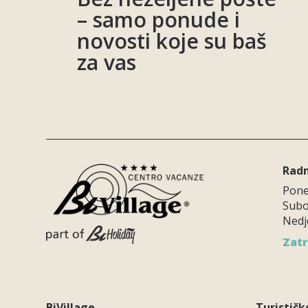
– samo ponude i
novosti koje su baš
za vas
Radn
Poned
Subot
Nedje
Zatr
BiVillage
Turističk