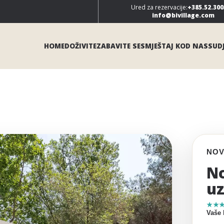
Ured za rezervacije:
+385.52.300
info@bivillage.com
HOME
DOŽIVITE
ZABAVITE SE
SMJEŠTAJ KOD NAS
SUDJ
NOV
No
uz
★★
Vaše 