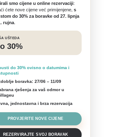
rali smo cijene u online rezervaciji
:
ći ćete nove cijene već primijenjene,
s
stom do 30% za boravke od 27. lipnja
. rujna
.
ŠA UŠTEDA
o 30%
usti do 30% ovisno o datumima i
tupnosti
doblje boravka: 27/06 – 11/09
brana rješenja za vaš odmor u
illageu
avna, jednostavna i brza rezervacija
PROVJERITE NOVE CIJENE
REZERVIRAJTE SVOJ BORAVAK