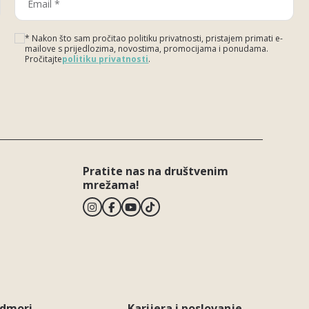
* Nakon što sam pročitao politiku privatnosti, pristajem primati e-
mailove s prijedlozima, novostima, promocijama i ponudama.
Pročitajte
politiku privatnosti
.
Please leave this field empty.
Pratite nas na društvenim
mrežama!
odmori
Karijera i poslovanje