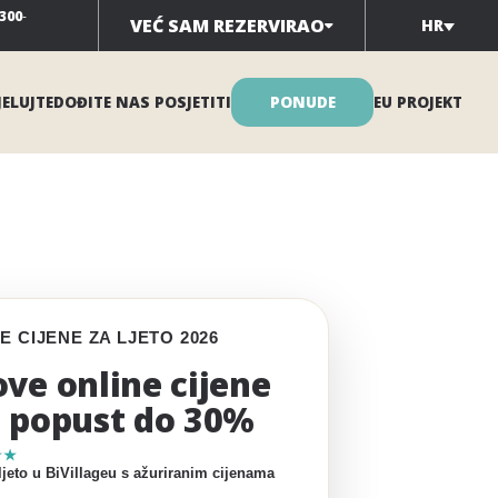
300
-
VEĆ SAM REZERVIRAO
HR
ELUJTE
DOĐITE NAS POSJETITI
PONUDE
EU PROJEKT
E CIJENE ZA LJETO 2026
ve online cijene
 popust do 30%
★★
ljeto u BiVillageu s ažuriranim cijenama