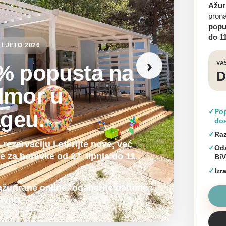
Ažuri
prona
popu
do 11
 LJETO 2026
›
VA
% popusta na
D
dmor u
ageu.
✓
Pop
dos
✓
Raz
 rezervaciju i otkrijte nove, već
✓
Oda
e za boravke od 27. lipnja do 11.
BiV
✓
Izr
ažurirane online: odaberite datume i
ravno.