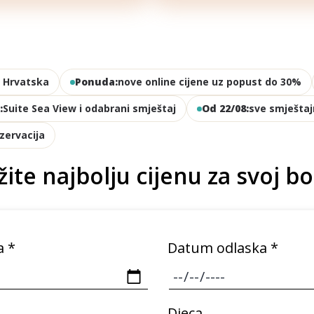
, Hrvatska
Ponuda:
nove online cijene uz popust do 30%
:
Suite Sea View i odabrani smještaj
Od 22/08:
sve smještaj
ezervacija
žite najbolju cijenu za svoj b
a *
Datum odlaska *
Djeca