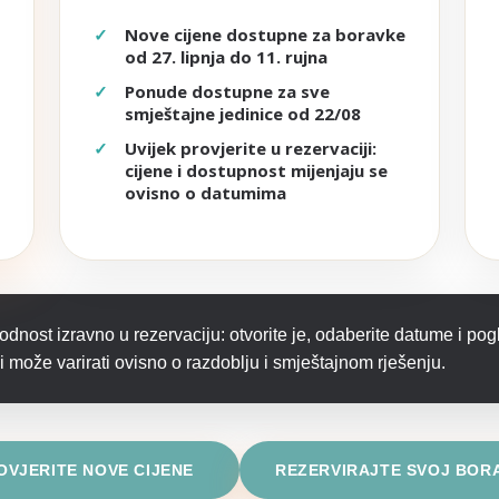
Nove cijene dostupne za boravke
od 27. lipnja do 11. rujna
Ponude dostupne za sve
smještajne jedinice od 22/08
Uvijek provjerite u rezervaciji:
cijene i dostupnost mijenjaju se
ovisno o datumima
dnost izravno u rezervaciju: otvorite je, odaberite datume i po
 može varirati ovisno o razdoblju i smještajnom rješenju.
OVJERITE NOVE CIJENE
REZERVIRAJTE SVOJ BOR