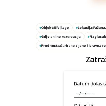
Objekt:
BiVillage
Lokacija:
Fažana
Gdje:
online rezervacija
Naglasak
Prednost:
ažurirane cijene i izravna r
Zatra
Datum dolask
Odrasli *