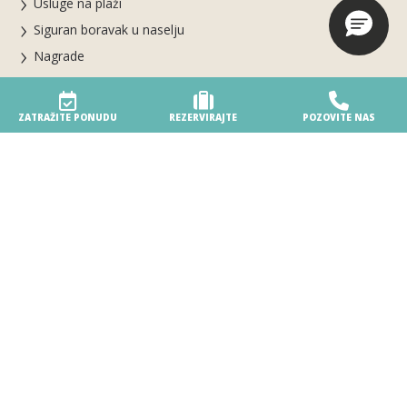
Usluge na plaži
Siguran boravak u naselju
Nagrade
Vaš poseban dan
Parte del gruppo Biholiday
ZATRAŽITE PONUDU
REZERVIRAJTE
POZOVITE NAS
Rezervacije i informacije
Rezervirajte online
REZERVIRAJTE SADA ZA SEZONU 2026
Ostanite u Villageu
Uvjeti rezervacije i otkazivanja
Gdje smo
Kontakti
Naši odmori
Smještaj