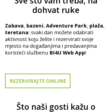
Sve što vam treba, na
dohvat ruke
Zabava
,
bazeni
,
Adventure Park
,
plaža
,
teretana
: svaki dan možete odabrati
aktivnost koju želite i rezervirati svoje
mjesto na događanjima i predavanjima
koristeći službenu
BI4U Web App
!
REZERVIRAJTE ONLINE
Što naši gosti kažu o