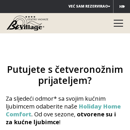
Preskoči
VEĆ SAM REZERVIRAO
HR
na
sadržaj
Putujete s četveronožnim
prijateljem?
Za sljedeći odmor* sa svojim kućnim
ljubimcem odaberite naše
Holiday Home
Comfort
. Od ove sezone,
otvorene su i
za kućne ljubimce
!