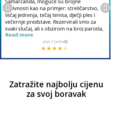
Samarcanda, moguće su brojne
aktivnosti kao na primjer: streličarstvo,
tečaj jedrenja, tečaj tenisa, dječji ples i
večernje predstave. Rezervirali smo za
svaki slučaj, ali s obzirom na broj parcela,
Read more
mislim da se može lako pronaći mjesto i
bez rezervacije. Sredinom kolovoza.
prije 2 tjedna
Prelijepa plaža s borovima i područjima u
hladu.
Zatražite najbolju cijenu
za svoj boravak